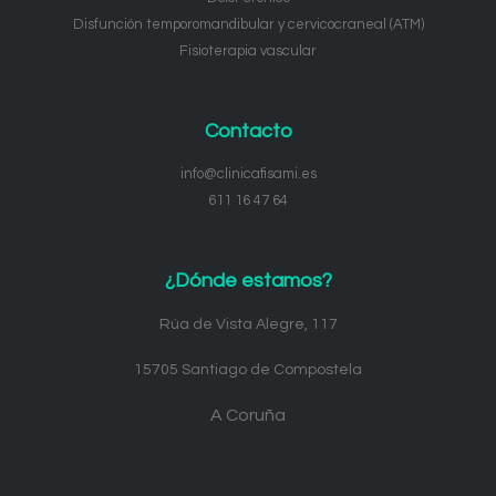
Disfunción temporomandibular y cervicocraneal (ATM)
Fisioterapia vascular
Contacto
info@clinicafisami.es
611 16 47 64
¿Dónde estamos?
Rúa de Vista Alegre, 117
15705 Santiago de Compostela
A Coruña