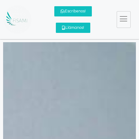
¡Escríbenos!
¡Llámanos!