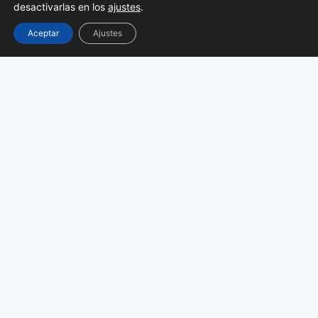
desactivarlas en los
ajustes
.
equipos en el mercado para la aplicación
de la tecarterapia, trabajando de la mano
Aceptar
Ajustes
de FisioWarm.
Presoterapia
Utilizamos la presoterapia con un fin
terapéutico para tratar problemas como
linfedemas o coágulos sanguíneos, entre
otros. Trabajamos con el modelo
limphastim top line, de 12 cámaras, un
equipo de los más potentes teniendo en
cuenta que la mayoría que hay en el
mercado son de seis.